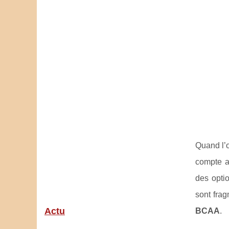
Quand l’o
compte a
des optio
sont fra
Actu
BCAA
.