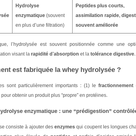
Hydrolyse
Peptides plus courts,
ysée
enzymatique
(souvent
assimilation rapide, digesti
en plus d’une filtration)
souvent améliorée
que, l’hydrolysée est souvent positionnée comme une op
ation visant la
rapidité d’absorption
et la
tolérance digestive
.
nt est fabriquée la whey hydrolysée ?
s sont particulièrement importants : (1) le
fractionnement
d
n) pour obtenir un produit plus “propre” en protéines.
hydrolyse enzymatique : une “prédigestion” contrôlé
se consiste à ajouter des
enzymes
qui coupent les longues cha