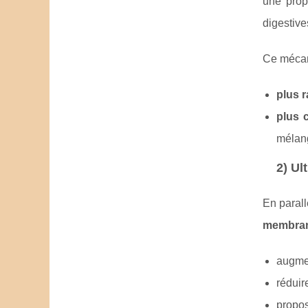
une prop
digestive
Ce mécan
plus 
plus 
mélan
2) Ul
En parall
membra
augmen
réduir
propos