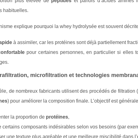
ortion plus élevée de
peptides
et parfois d’acides aminés li
s habituelles.
isme explique pourquoi la whey hydrolysée est souvent décrit
rapide
à assimiler, car les protéines sont déjà partiellement frac
confortable
pour certaines personnes, en particulier si elles t
ges.
trafiltration, microfiltration et technologies membrana
èle, de nombreux fabricants utilisent des procédés de filtratio
nes
) pour améliorer la composition finale. L’objectif est général
ter la proportion de
protéines
,
e certains composants indésirables selon vos besoins (par exe
er une texture plus agréable et une meilleure miscibilité dans l