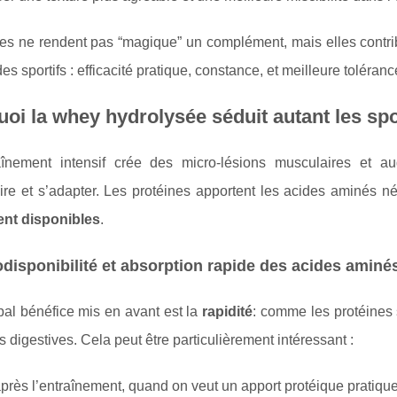
es ne rendent pas “magique” un complément, mais elles contri
des sportifs : efficacité pratique, constance, et meilleure toléranc
oi la whey hydrolysée séduit autant les spo
înement intensif crée des micro-lésions musculaires et a
ire et s’adapter. Les protéines apportent les acides aminés n
nt disponibles
.
odisponibilité et absorption rapide des acides aminé
pal bénéfice mis en avant est la
rapidité
: comme les protéines 
s digestives. Cela peut être particulièrement intéressant :
après l’entraînement, quand on veut un apport protéique pratique