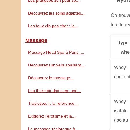
Hydro
Les pratiques zen pour se...
Découvrez les soins adaptés...
On trouve
leur teneu
Les faux cils pas cher : la...
Massage
Type
whe
Massage Head Spa à Paris :...
Découvrez l'univers apaisant...
Whey
concen
Découvrez le massage...
Les thermes-dax.com: une...
Whey
Tropicspa.fr: la référence...
isolate
Explorez l'érotisme et la...
(isolat)
Le massage réciproque à...