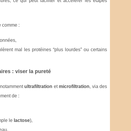
bres, ce qui peut faciliter et accélérer les étapes
e comme :
tionnées,
olèrent mal les protéines “plus lourdes” ou certains
ires : viser la pureté
n (notamment
ultrafiltration
et
microfiltration
, via des
ement de :
mple le
lactose
),
’eau.