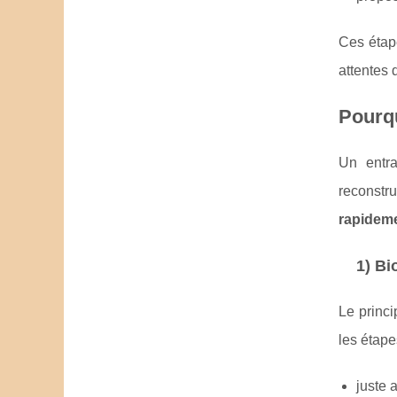
Ces étap
attentes 
Pourqu
Un entra
reconstru
rapideme
1) Bi
Le princi
les étape
juste 