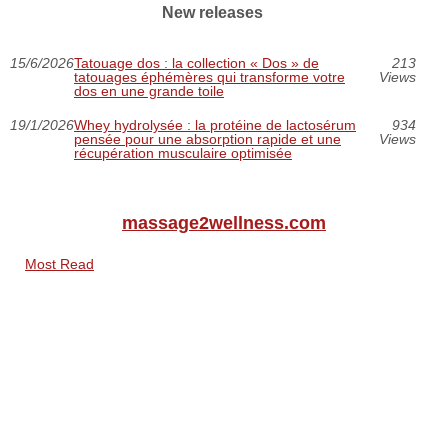
New releases
15/6/2026
Tatouage dos : la collection « Dos » de
213
tatouages éphémères qui transforme votre
Views
dos en une grande toile
19/1/2026
Whey hydrolysée : la protéine de lactosérum
934
pensée pour une absorption rapide et une
Views
récupération musculaire optimisée
massage2wellness.com
Most Read