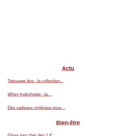
Actu
Tatouage dos : la collection...
Whey hydrolysée : la...
Des cadeaux originaux pour...
Bien-être
Gloss pas cher dès 1 € :...