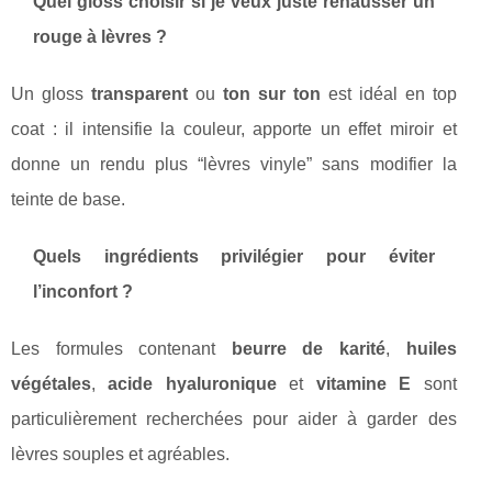
Quel gloss choisir si je veux juste rehausser un
rouge à lèvres ?
Un gloss
transparent
ou
ton sur ton
est idéal en top
coat : il intensifie la couleur, apporte un effet miroir et
donne un rendu plus “lèvres vinyle” sans modifier la
teinte de base.
Quels ingrédients privilégier pour éviter
l’inconfort ?
Les formules contenant
beurre de karité
,
huiles
végétales
,
acide hyaluronique
et
vitamine E
sont
particulièrement recherchées pour aider à garder des
lèvres souples et agréables.