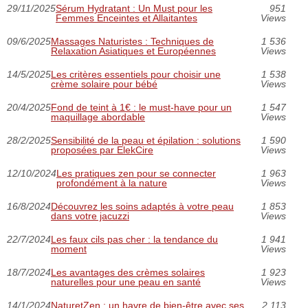
29/11/2025
Sérum Hydratant : Un Must pour les
951
Femmes Enceintes et Allaitantes
Views
09/6/2025
Massages Naturistes : Techniques de
1 536
Relaxation Asiatiques et Européennes
Views
14/5/2025
Les critères essentiels pour choisir une
1 538
crème solaire pour bébé
Views
20/4/2025
Fond de teint à 1€ : le must-have pour un
1 547
maquillage abordable
Views
28/2/2025
Sensibilité de la peau et épilation : solutions
1 590
proposées par ElekCire
Views
12/10/2024
Les pratiques zen pour se connecter
1 963
profondément à la nature
Views
16/8/2024
Découvrez les soins adaptés à votre peau
1 853
dans votre jacuzzi
Views
22/7/2024
Les faux cils pas cher : la tendance du
1 941
moment
Views
18/7/2024
Les avantages des crèmes solaires
1 923
naturelles pour une peau en santé
Views
14/1/2024
NaturetZen : un havre de bien-être avec ses
2 113