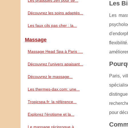
Les pratiques zen pour se...
Les Bi
Découvrez les soins adaptés...
Les mass
psycholog
Les faux cils pas cher : la...
d'endorph
Massage
flexibil
Massage Head Spa à Paris :...
améliorer
Pourqu
Découvrez l'univers apaisant...
Paris, vi
Découvrez le massage...
spécialis
Les thermes-dax.com: une...
distingue
Tropicspa.fr: la référence...
recherche
pour déco
Explorez l'érotisme et la...
Comme
Le massage réciproque à...