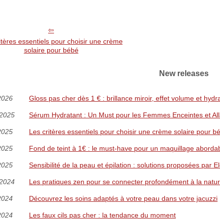
itères essentiels pour choisir une crème
solaire pour bébé
New releases
2026
Gloss pas cher dès 1 € : brillance miroir, effet volume et hydr
/2025
Sérum Hydratant : Un Must pour les Femmes Enceintes et All
2025
Les critères essentiels pour choisir une crème solaire pour b
2025
Fond de teint à 1€ : le must-have pour un maquillage aborda
2025
Sensibilité de la peau et épilation : solutions proposées par E
/2024
Les pratiques zen pour se connecter profondément à la natu
2024
Découvrez les soins adaptés à votre peau dans votre jacuzzi
2024
Les faux cils pas cher : la tendance du moment