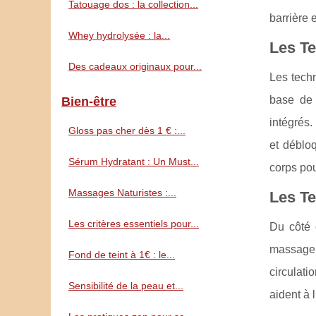
Tatouage dos : la collection...
barrière 
Whey hydrolysée : la...
Les Te
Des cadeaux originaux pour...
Les tech
base de 
Bien-être
intégrés.
Gloss pas cher dès 1 € :...
et débloq
Sérum Hydratant : Un Must...
corps pou
Massages Naturistes :...
Les T
Les critères essentiels pour...
Du côté 
massage 
Fond de teint à 1€ : le...
circulat
Sensibilité de la peau et...
aident à 