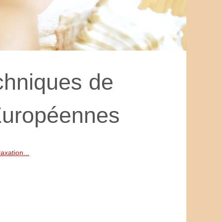
chniques de
 Européennes
axation...