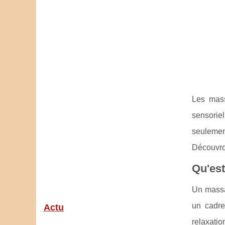
Les mass
sensoriel
seulement
Découvron
Qu'est
Un massag
un cadre
Actu
relaxati